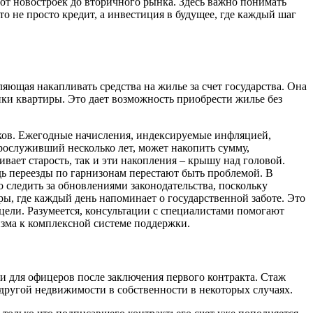
 от новостроек до вторичного рынка. Здесь важно понимать
о не просто кредит, а инвестиция в будущее, где каждый шаг
ющая накапливать средства на жилье за счет государства. Она
упки квартиры. Это дает возможность приобрести жилье без
иков. Ежегодные начисления, индексируемые инфляцией,
рослуживший несколько лет, может накопить сумму,
вает старость, так и эти накопления – крышу над головой.
дь переезды по гарнизонам перестают быть проблемой. В
 следить за обновлениями законодательства, поскольку
ры, где каждый день напоминает о государственной заботе. Это
цели. Разумеется, консультации с специалистами помогают
зма к комплексной системе поддержки.
и для офицеров после заключения первого контракта. Стаж
е другой недвижимости в собственности в некоторых случаях.