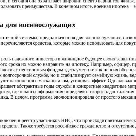
ой, и сегодня она охватывает широкий спектр вариантов жилья,
ьзовать преимущества. В конечном итоге, военная ипотека – эт
ка для военнослужащих
отечной системы, предназначенная для военнослужащих, позволя
ка перечисляются средства, которые можно использовать для пок
ебя роль надежного инвестора в жилищное будущее своих защитн
ого срока их можно направить на ипотеку. Например, офицер, п
логия с пенсионным фондом здесь уместна: как пенсия обеспечи
к долгосрочной службе, но и стабилизирует семейную жизнь, ве
уют накопления с маткапиталом, усиливая эффект. Однако важно
евращает абстрактные годы службы в конкретные квадратные мет
ртом, где нюансы оформления определяют скорость достижения 
нка. В целом, программа эволюционировала от простого механи
ключен в реестр участников НИС, что происходит автоматическ
я средств. Также требуется российское гражданство и отсутстви