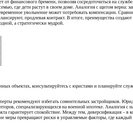
ет от финансового бремени, позволяя сосредоточиться на службе
емью, где дети растут в своем доме. Аналогия с щитом верна: з
девременное увольнение может потребовать компенсации. Сравни
ансируют, продлевая контракт. В итоге, преимущества создают 
дной, а стратегически мудрой.
ных объектах, консультируйтесь с юристами и планируйте служ
ксперты рекомендуют избегать сомнительных застройщиков. Юри
елторов, специализирующихся на военной ипотеке. Аналогия с 
акта гарантирует спокойствие. Между тем, диверсификация – в 
кие меры превращают риски в управляемые факторы, где каждый 