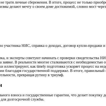
 не тратя личные сбережения. В итоге, процесс не только приоб
измы делают мечту о своем доме достижимой, словно мост через
о участника НИС, справка о доходах, договор купли-продажи и
елка, и эксперты советуют начинать с проверки свидетельства Н
еса заявке. В реальности многие сталкиваются с необходимостью 
ки иллюстрируют, как timely подготовка ускоряет процесс на не
и благодаря государственной поддержке. В итоге, правильный н
тельности, превращая рутину в триумф.
и
ьного взноса и государственные гарантии, что делает покупку 
 для долгосрочной службы.