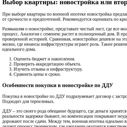
Выбор квартиры: новостройка или вто
При выборе квартиры по военной ипотеке новостройка предлага
от срочности и предпочтений. Рекомендуется оценивать по кри
Размышляя о новостройке, представьте чистый лист, где все м
процесс. Аналогия с семенем: растет в полноценный дом. В пр
проверенной историей. Сравнивая, новостройки дешевле на эта
жизни, где нюансы инфраструктуры играют роль. Такие решения
идеального дома.
Оценить бюджет и накопления.
Проверить аккредитацию объекта.
Изучить отзывы и инфраструктуру.
Сравнить цены и сроки.
Особенности покупки в новостройке по ДДУ
Покупка в новостройке по ДДУ подразумевает договор с застрой
Подходит для терпеливых.
ДДУ – это своего рода обещание будущего, где деньги хранятс
реальности задержки бывают, но компенсации покрывают неуд
дорожают после сдачи. Между тем, военная ипотека идеально в
делают процесс творческим, где ожидание окупается качеством. 