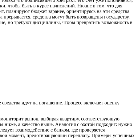
, только что подписавшего контракт: его счет уже пополняется,
ки, чтобы быть в курсе начислений. Нюанс в том, что для
т, планируют бюджет заранее, ориентируясь на эти средства.
 прерывается, средства могут быть возвращены государству,
бкие, но требуют дисциплины, чтобы превратить возможность в
е средства идут на погашение. Процесс включает оценку
й мониторит рынок, выбирая квартиру, соответствующую
ы ниже, а качество выше. Аналогия с охотой подходит: нужно
ледует взаимодействие с банком, где проверяется
ючевой момент, предотвращающий переплату. Примеры успешных