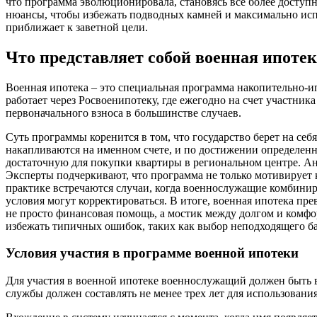
что программа эволюционировала, становясь все более доступн
нюансы, чтобы избежать подводных камней и максимально испол
приближает к заветной цели.
Что представляет собой военная ипоте
Военная ипотека – это специальная программа накопительно-ип
работает через Росвоенипотеку, где ежегодно на счет участни
первоначального взноса в большинстве случаев.
Суть программы коренится в том, что государство берет на с
накапливаются на именном счете, и по достижении определенн
достаточную для покупки квартиры в региональном центре. Ана
Эксперты подчеркивают, что программа не только мотивирует 
практике встречаются случаи, когда военнослужащие комбинир
условия могут корректироваться. В итоге, военная ипотека пр
не просто финансовая помощь, а мостик между долгом и комфо
избежать типичных ошибок, таких как выбор неподходящего ба
Условия участия в программе военной ипотеки
Для участия в военной ипотеке военнослужащий должен быть в
службы должен составлять не менее трех лет для использовани