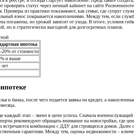
я в реестре, и отсюда стартует накопление. Представьте солдата
т проверять статус через личный кабинет на сайте Росвоенипоте
. Примеры из практики показывают, как семьи, где супруг служи
альный взнос покрывается накоплениями. Между тем, если служба
ена посажены, но урожай зависит от ухода. В итоге, условия ги
ой, но и стратегически выгодной для долгосрочных планов.
тной
ндартная ипотека
0-20% от стоимости
0% и выше
 лет
 ипотеке
я и банка, после чего подается заявка на кредит, а накопленны
месяца.
де каждый этап – звено в цепи успеха. Сначала военнослужащи
сперты рекомендуют обращать внимание на новостройки, где цен
то встречаются комбинации с ДДУ для строящихся домов. Далее с
ударственным гарантиям. Между тем, оценка недвижимости – кл