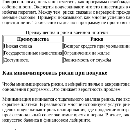
Говоря о плюсах, нельзя не отметить, как программа освобожда
собственности. Эксперты подчеркивают, что это инвестиция в с
избегая переплат. Между тем, риски связаны с карьерой: преж
меньше свободы. Примеры показывают, как многие успешно бал
о дисциплине. Такие аспекты делают программу не просто выго
Преимущества и риски военной ипотеки
Преимущества
Риски
Низкая ставка
Возврат средств при увольнении
Государственные начисления
Ограничения на жилье
Доступность
Зависимость от службы
Как минимизировать риски при покупке
Чтобы минимизировать риски, выбирайте жилье в аккредитован
обновления программы. Это снижает вероятность проблем.
Минимизация начинается с тщательного анализа рынка, где э
скрытые платежи. В реальности многие используют услуги ри
сделок подчеркивают роль планирования, где продление контр
профессиональный совет экономит время и нервы. В итоге, та
искусство баланса в финансовом лабиринте.