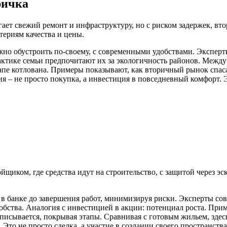
ричка
ет свежий ремонт и инфраструктуру, но с риском задержек, вто
териям качества и цены.
ожно обустроить по-своему, с современными удобствами. Эксперт
актике семьи предпочитают их за экологичность районов. Между 
пе котлована. Примеры показывают, как вторичный рынок спасае
 – не просто покупка, а инвестиция в повседневный комфорт. Э
щиком, где средства идут на строительство, с защитой через эск
я в банке до завершения работ, минимизируя риски. Эксперты со
обства. Аналогия с инвестицией в акции: потенциал роста. Пр
писывается, покрывая этапы. Сравнивая с готовым жильем, здес
Это не просто сделка, а участие в создании своего пространства