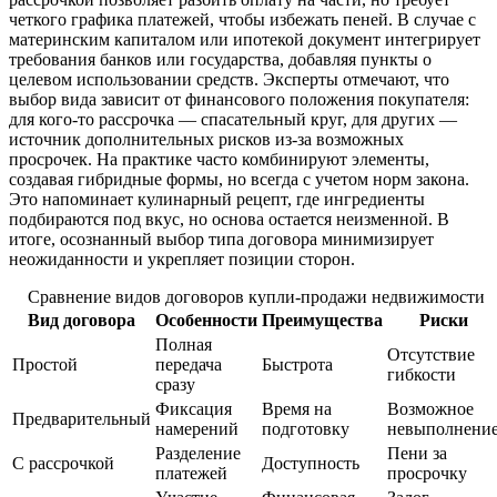
четкого графика платежей, чтобы избежать пеней. В случае с
материнским капиталом или ипотекой документ интегрирует
требования банков или государства, добавляя пункты о
целевом использовании средств. Эксперты отмечают, что
выбор вида зависит от финансового положения покупателя:
для кого-то рассрочка — спасательный круг, для других —
источник дополнительных рисков из-за возможных
просрочек. На практике часто комбинируют элементы,
создавая гибридные формы, но всегда с учетом норм закона.
Это напоминает кулинарный рецепт, где ингредиенты
подбираются под вкус, но основа остается неизменной. В
итоге, осознанный выбор типа договора минимизирует
неожиданности и укрепляет позиции сторон.
Сравнение видов договоров купли-продажи недвижимости
Вид договора
Особенности
Преимущества
Риски
Полная
Отсутствие
Простой
передача
Быстрота
гибкости
сразу
Фиксация
Время на
Возможное
Предварительный
намерений
подготовку
невыполнени
Разделение
Пени за
С рассрочкой
Доступность
платежей
просрочку