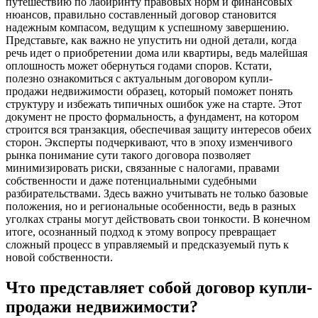
путешествию по лабиринту правовых норм и финансовых
нюансов, правильно составленный договор становится
надежным компасом, ведущим к успешному завершению.
Представьте, как важно не упустить ни одной детали, когда
речь идет о приобретении дома или квартиры, ведь малейшая
оплошность может обернуться годами споров. Кстати,
полезно ознакомиться с актуальным договором купли-
продажи недвижимости образец, который поможет понять
структуру и избежать типичных ошибок уже на старте. Этот
документ не просто формальность, а фундамент, на котором
строится вся транзакция, обеспечивая защиту интересов обеих
сторон. Эксперты подчеркивают, что в эпоху изменчивого
рынка понимание сути такого договора позволяет
минимизировать риски, связанные с налогами, правами
собственности и даже потенциальными судебными
разбирательствами. Здесь важно учитывать не только базовые
положения, но и региональные особенности, ведь в разных
уголках страны могут действовать свои тонкости. В конечном
итоге, осознанный подход к этому вопросу превращает
сложный процесс в управляемый и предсказуемый путь к
новой собственности.
Что представляет собой договор купли-
продажи недвижимости?