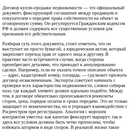
Договор купли-продажи недвижимости — это официальный
документ, фиксирующий соглашение между продавцом и
покупателем о передаче права собственности на объект за
оговоренную сумму. Он регулируется Гражданским кодексом
РФ и должен содержать все существенные условия для
признания его действительным.
Разбирая суть этого документа, стоит отметить, что он
выступает не просто бумагой, а юридическим актом, который
закрепляет переход прав от одного лица к другому. В
практике часто встречаются случаи, когда стороны
пренебрегают деталями, что приводит к аннулированию
сделки. Например, если не указать точное описание объекта
— адрес, кадастровый номер, площадь, — суд может признать
договор незаключенным. Эксперты советуют начинать с
проверки всех характеристик недвижимости, словно собирая
пазл, где каждый элемент должен идеально подойти. Между
тем, в договоре обязательно прописываются реквизиты
сторон, цена, порядок оплаты и сроки передачи. Это не только
защищает от мошенничества, но и упрощает взаимодействие с
Росреестром при регистрации. Аналогия с морским
контрактом уместна: как капитан фиксирует маршрут, так и
здесь все условия должны быть четко прописаны, чтобы
избежать штормов в виде споров. В реальной жизни такие