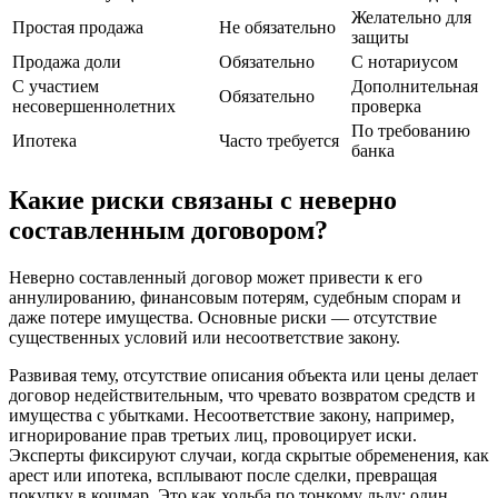
Желательно для
Простая продажа
Не обязательно
защиты
Продажа доли
Обязательно
С нотариусом
С участием
Дополнительная
Обязательно
несовершеннолетних
проверка
По требованию
Ипотека
Часто требуется
банка
Какие риски связаны с неверно
составленным договором?
Неверно составленный договор может привести к его
аннулированию, финансовым потерям, судебным спорам и
даже потере имущества. Основные риски — отсутствие
существенных условий или несоответствие закону.
Развивая тему, отсутствие описания объекта или цены делает
договор недействительным, что чревато возвратом средств и
имущества с убытками. Несоответствие закону, например,
игнорирование прав третьих лиц, провоцирует иски.
Эксперты фиксируют случаи, когда скрытые обременения, как
арест или ипотека, всплывают после сделки, превращая
покупку в кошмар. Это как ходьба по тонкому льду: один