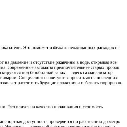
 показатели. Это поможет избежать неожиданных расходов на
 на давление и отсутствие ржавчины в воде, открывая все
тка: современные автоматы предпочтительнее старых пробок.
аскируются под безобидный запах — здесь газоанализатор
ют аварии. Специалисты советуют запросить акты последних
озволяет рассчитать будущие вложения и избежать сюрпризов.
ни. Это влияет на качество проживания и стоимость
анспортная доступность проверяется по расстоянию до метро
и. Экология — ключевой фактор: наличие парков радует, а