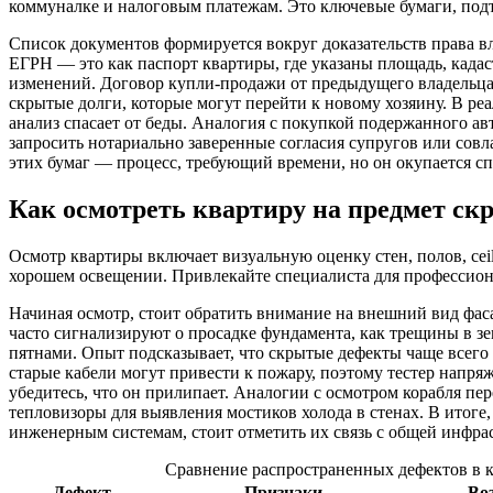
коммуналке и налоговым платежам. Это ключевые бумаги, по
Список документов формируется вокруг доказательств права вл
ЕГРН — это как паспорт квартиры, где указаны площадь, кад
изменений. Договор купли-продажи от предыдущего владельца
скрытые долги, которые могут перейти к новому хозяину. В реа
анализ спасает от беды. Аналогия с покупкой подержанного ав
запросить нотариально заверенные согласия супругов или совл
этих бумаг — процесс, требующий времени, но он окупается сп
Как осмотреть квартиру на предмет ск
Осмотр квартиры включает визуальную оценку стен, полов, ce
хорошем освещении. Привлекайте специалиста для профессион
Начиная осмотр, стоит обратить внимание на внешний вид фас
часто сигнализируют о просадке фундамента, как трещины в з
пятнами. Опыт подсказывает, что скрытые дефекты чаще всего 
старые кабели могут привести к пожару, поэтому тестер напр
убедитесь, что он прилипает. Аналогии с осмотром корабля п
тепловизоры для выявления мостиков холода в стенах. В итоге,
инженерным системам, стоит отметить их связь с общей инфра
Сравнение распространенных дефектов в 
Дефект
Признаки
Во