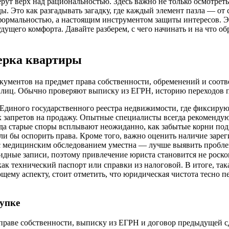
рут верх над рациональностью. Здесь важно не только осмотреть 
ы. Это как разгадывать загадку, где каждый элемент пазла — о
 формальностью, а настоящим инструментом защиты интересов. Э
будущего комфорта. Давайте разберем, с чего начинать и на что 
верка квартиры
ументов на предмет права собственности, обременений и соотве
 лиц. Обычно проверяют выписку из ЕГРН, историю переходов пр
Единого государственного реестра недвижимости, где фиксируют
х запретов на продажу. Опытные специалисты всегда рекоменду
да старые споры всплывают неожиданно, как забытые корни под
огли бы оспорить права. Кроме того, важно оценить наличие за
 медицинским обследованием уместна — лучше выявить проблему
обидные записи, поэтому привлечение юриста становится не ро
к технический паспорт или справки из налоговой. В итоге, така
щему аспекту, стоит отметить, что юридическая чистота тесно п
упке
 праве собственности, выписку из ЕГРН и договор предыдущей сд