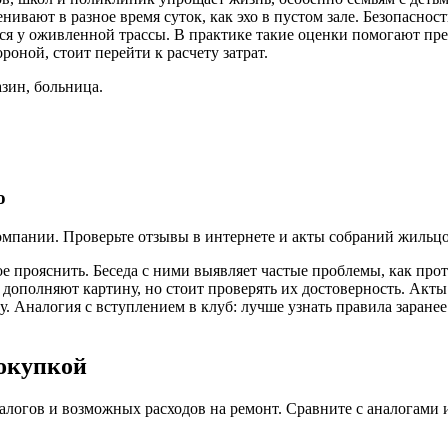
вают в разное время суток, как эхо в пустом зале. Безопасност
тся у оживленной трассы. В практике такие оценки помогают пред
оной, стоит перейти к расчету затрат.
зин, больница.
ю
омпании. Проверьте отзывы в интернете и акты собраний жильцо
ое прояснить. Беседа с ними выявляет частые проблемы, как пр
и дополняют картину, но стоит проверять их достоверность. Акт
у. Аналогия с вступлением в клуб: лучше узнать правила заране
окупкой
логов и возможных расходов на ремонт. Сравните с аналогами 