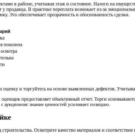
ктами в районе, учитывая этаж и состояние. Налоги на имущест
у продавца. В практике переплата возникает из-за эмоциональн
ку. Это обеспечивает прозрачность и обоснованность сделки.
арий
ка
ая пошлина
 осмотра
тельна
сти
 оценку и торгуйтесь на основе выявленных дефектов. Учитывай
 оценщик предоставляет объективный отчет. Торги основываются
 с аукционом: знание ценностей усиливает позицию.
ойке
строительства. Осмотрите качество материалов и соответствие п