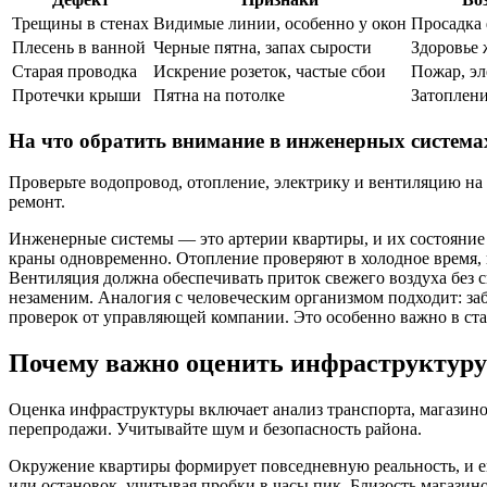
Трещины в стенах
Видимые линии, особенно у окон
Просадка 
Плесень в ванной
Черные пятна, запах сырости
Здоровье 
Старая проводка
Искрение розеток, частые сбои
Пожар, эл
Протечки крыши
Пятна на потолке
Затоплени
На что обратить внимание в инженерных система
Проверьте водопровод, отопление, электрику и вентиляцию на 
ремонт.
Инженерные системы — это артерии квартиры, и их состояние 
краны одновременно. Отопление проверяют в холодное время, 
Вентиляция должна обеспечивать приток свежего воздуха без с
незаменим. Аналогия с человеческим организмом подходит: за
проверок от управляющей компании. Это особенно важно в ста
Почему важно оценить инфраструктуру
Оценка инфраструктуры включает анализ транспорта, магазинов
перепродажи. Учитывайте шум и безопасность района.
Окружение квартиры формирует повседневную реальность, и ег
или остановок, учитывая пробки в часы пик. Близость магазин