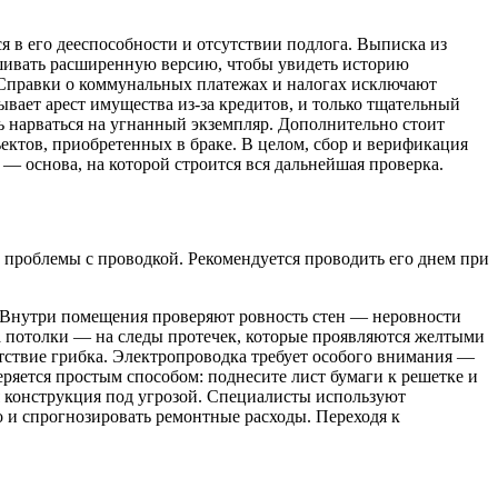
я в его дееспособности и отсутствии подлога. Выписка из
ашивать расширенную версию, чтобы увидеть историю
 Справки о коммунальных платежах и налогах исключают
ывает арест имущества из-за кредитов, и только тщательный
ь нарваться на угнанный экземпляр. Дополнительно стоит
ъектов, приобретенных в браке. В целом, сбор и верификация
 — основа, на которой строится вся дальнейшая проверка.
 проблемы с проводкой. Рекомендуется проводить его днем при
и. Внутри помещения проверяют ровность стен — неровности
 а потолки — на следы протечек, которые проявляются желтыми
сутствие грибка. Электропроводка требует особого внимания —
ряется простым способом: поднесите лист бумаги к решетке и
я конструкция под угрозой. Специалисты используют
но и спрогнозировать ремонтные расходы. Переходя к