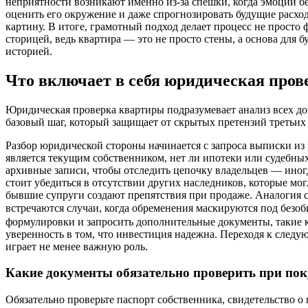
неприятности возникают именно из-за спешки, когда эмоции бе
оценить его окружение и даже спрогнозировать будущие расход
картину. В итоге, грамотный подход делает процесс не просто
сторицей, ведь квартира — это не просто стены, а основа для 
историей.
Что включает в себя юридическая про
Юридическая проверка квартиры подразумевает анализ всех док
базовый шаг, который защищает от скрытых претензий третьих
Разбор юридической стороны начинается с запроса выписки из 
является текущим собственником, нет ли ипотеки или судебны
архивные записи, чтобы отследить цепочку владельцев — иног
стоит убедиться в отсутствии других наследников, которые м
бывшие супруги создают препятствия при продаже. Аналогия с
встречаются случаи, когда обременения маскируются под без
формулировки и запросить дополнительные документы, такие ка
уверенность в том, что инвестиция надежна. Переходя к следую
играет не менее важную роль.
Какие документы обязательно проверить при пок
Обязательно проверьте паспорт собственника, свидетельство о