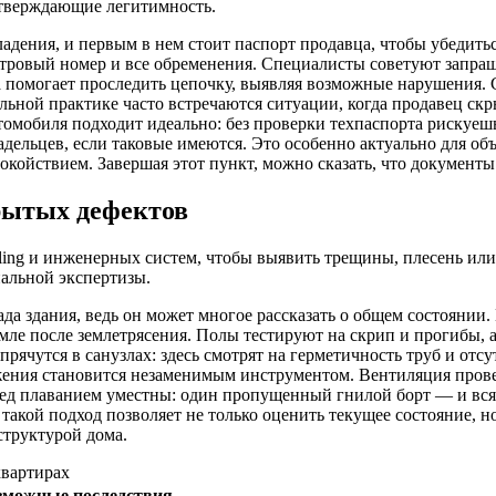
дтверждающие легитимность.
адения, и первым в нем стоит паспорт продавца, чтобы убедитьс
астровый номер и все обременения. Специалисты советуют запр
 помогает проследить цепочку, выявляя возможные нарушения.
льной практике часто встречаются ситуации, когда продавец скр
томобиля подходит идеально: без проверки техпаспорта рискуеш
адельцев, если таковые имеются. Это особенно актуально для об
окойствием. Завершая этот пункт, можно сказать, что документы
рытых дефектов
iling и инженерных систем, чтобы выявить трещины, плесень или
альной экспертизы.
ада здания, ведь он может многое рассказать о общем состояни
емле после землетрясения. Полы тестируют на скрип и прогибы,
прячутся в санузлах: здесь смотрят на герметичность труб и от
яжения становится незаменимым инструментом. Вентиляция прове
еред плаванием уместны: один пропущенный гнилой борт — и вс
 такой подход позволяет не только оценить текущее состояние, 
структурой дома.
квартирах
зможные последствия