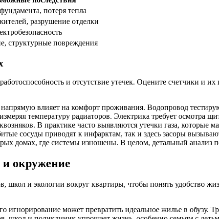
фундамента, потеря тепла
жителей, разрушение отделки
ектробезопасность
е, структурные повреждения
х
работоспособность и отсутствие утечек. Оцените счетчики и их
напрямую влияет на комфорт проживания. Водопровод тестируют
измеряя температуру радиаторов. Электрика требует осмотра щи
квозняков. В практике часто выявляются утечки газа, которые м
битые сосуды приводят к инфарктам, так и здесь засоры вызыва
рых домах, где системы изношены. В целом, детальный анализ п
 и окружение
, школ и экологии вокруг квартиры, чтобы понять удобство жиз
о игнорирование может превратить идеальное жилье в обузу. Тр
ов, школ и поликлиник упрощает жизнь, особенно семьям с детьм