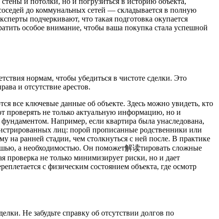
стены и потолки, но и погрузиться в историю объекта,
т соседей до коммунальных сетей — складывается в полную
ксперты подчеркивают, что такая подготовка окупается
обратить особое внимание, чтобы ваша покупка стала успешной
тствия нормам, чтобы убедиться в чистоте сделки. Это
ава и отсутствие арестов.
ся все ключевые данные об объекте. Здесь можно увидеть, кто
ют проверять не только актуальную информацию, но и
 фундаментом. Например, если квартира была унаследована,
регистрированных лиц: порой прописанные родственники или
 на ранней стадии, чем столкнуться с ней после. В практике
скошью, а необходимостью. Он поможет解读тировать сложные
я проверка не только минимизирует риски, но и дает
ереплетается с физическим состоянием объекта, где осмотр
елки. Не забудьте справку об отсутствии долгов по