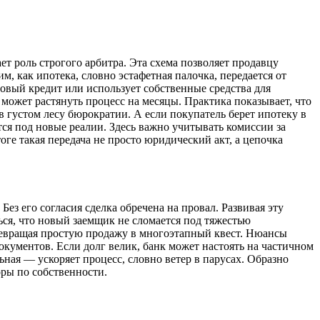
т роль строгого арбитра. Эта схема позволяет продавцу
, как ипотека, словно эстафетная палочка, передается от
 новый кредит или использует собственные средства для
может растянуть процесс на месяцы. Практика показывает, что
 густом лесу бюрократии. А если покупатель берет ипотеку в
тся под новые реалии. Здесь важно учитывать комиссии за
ге такая передача не просто юридический акт, а цепочка
з его согласия сделка обречена на провал. Развивая эту
ться, что новый заемщик не сломается под тяжестью
превращая простую продажу в многоэтапный квест. Нюансы
окументов. Если долг велик, банк может настоять на частичном
ьная — ускоряет процесс, словно ветер в парусах. Образно
оры по собственности.