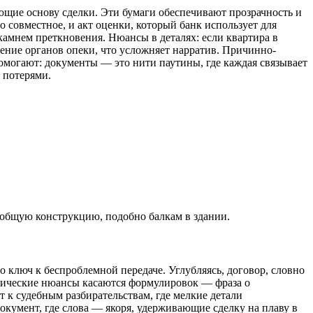
щие основу сделки. Эти бумаги обеспечивают прозрачность и
о совместное, и акт оценки, который банк использует для
камнем преткновения. Нюансы в деталях: если квартира в
ение органов опеки, что усложняет нарратив. Причинно-
помогают: документы — это нити паутины, где каждая связывает
о потерями.
т общую конструкцию, подобно балкам в здании.
о ключ к беспроблемной передаче. Углубляясь, договор, словно
актические нюансы касаются формулировок — фраза о
 к судебным разбирательствам, где мелкие детали
документ, где слова — якоря, удерживающие сделку на плаву в