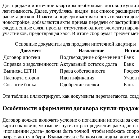
Для продажи ипотечной квартиры необходимы договор купли-пр
легитимность. Далее, углубляясь, видим, как список расширяет
расчета рисков. Практика подчеркивает важность свежести док
новостройке, добавляются акты приема-передачи от застройщи
следственные связи просты: отсутствие одного элемента парал
участников, предотвращая хаос. В итоге сбор бумаг требует ме
Основные документы для продажи ипотечной квартиры
Документ
Назначение
Источ
Договор ипотеки
Подтверждение обременения
Банк
Справка о задолженности
Актуальный остаток долга
Банк
Выписка ЕГРН
Права собственности
Росрее
Паспорта сторон
Идентификация
Участ
Согласие банка
Одобрение сделки
Банк
Эта таблица иллюстрирует, как документы переплетаются, соз
Особенности оформления договора купли-продаж
Договор должен включать условие о погашении ипотеки за счет
карта сокровищ, указывает пути: от распределения расходов н
«погашении долга» должна быть точной, чтобы избежать споро
разрастаются в бури. Взаимосвязи с банком очевидны: договор 