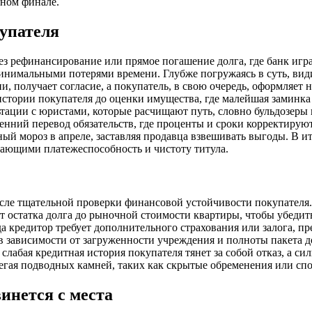
чном финале.
упателя
 рефинансирование или прямое погашение долга, где банк играе
инимальными потерями времени. Глубже погружаясь в суть, видим
и, получает согласие, а покупатель, в свою очередь, оформляет
стории покупателя до оценки имущества, где малейшая заминка 
ации с юристами, которые расчищают путь, словно бульдозеры в
енний перевод обязательств, где проценты и сроки корректирую
ый мороз в апреле, заставляя продавца взвешивать выгоды. В ито
ающими платежеспособность и чистоту титула.
ле тщательной проверки финансовой устойчивости покупателя. Бе
: от остатка долга до рыночной стоимости квартиры, чтобы убеди
да кредитор требует дополнительного страхования или залога, 
 в зависимости от загруженности учреждения и полноты пакета д
лабая кредитная история покупателя тянет за собой отказ, а сил
збегая подводных камней, таких как скрытые обременения или сп
инется с места