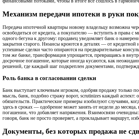
финансовыми потоками, чтобы в итоге все сошлось в гармони
Механизм передачи ипотеки в руки пок
Передача ипотечной квартиры новому владельцу возможна через
освободиться от кредита, а покупателю — вступить в права с м
одного бегуна к другому: продавец уведомляет банк о намерени
закрытия старого. Нюансы кроются в деталях — от кредитной и
успешные сделки часто опираются на предварительные консульт
том же банке, трансформация упрощается, превращаясь в внутр
досрочное погашение, которые иногда кусаются, как неожиданн
решений, где каждый шаг подкреплен документами, подтвержд
Роль банка в согласовании сделки
Банк выступает ключевым игроком, одобряя продажу только пос
мысль, банк, подобно стражу ворот, scrutinizes каждый аспект
обязательств. Практические примеры изобилуют случаями, ког
здесь в сроках — одобрение может занять от недели до месяца,
погашении, что добавляет напряжения. Взаимосвязи очевидны: с
говоря, банк не просто проверяет, а прокладывает маршрут, и
Документы, без которых продажа не сдв