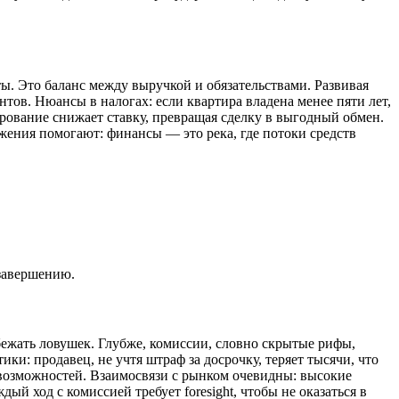
ы. Это баланс между выручкой и обязательствами. Развивая
ентов. Нюансы в налогах: если квартира владена менее пяти лет,
ирование снижает ставку, превращая сделку в выгодный обмен.
жения помогают: финансы — это река, где потоки средств
 завершению.
ежать ловушек. Глубже, комиссии, словно скрытые рифы,
и: продавец, не учтя штраф за досрочку, теряет тысячи, что
возможностей. Взаимосвязи с рынком очевидны: высокие
й ход с комиссией требует foresight, чтобы не оказаться в