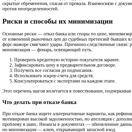
скрытые обременения, спасая от провала. Взаимосвязи с докум
против неопределенностей.
Риски и способы их минимизации
Основные риски — отказ банка или споры по цене, минимизиру
от изменений рыночных цен до судебных претензий бывших вл
форс-мажоре смягчают удары. Причинно-следственные связи: ра
минимизация — фонарь, освещающий путь.
Проверить кредитную историю покупателя заранее.
Зафиксировать цену в предварительном договоре.
Получить все согласия до подписания.
Использовать эскроу-счета для средств.
Консультироваться с экспертами на каждом этапе.
Этот перечень шагов вплетается в повествование, подчеркивая
Что делать при отказе банка
При отказе банка ищите альтернативные варианты, как рефинан
мотивирован высокой задолженностью, но апелляция с дополн
проблему в шанс. Нюансы в документах — обновленные данные 
но минимизация — ключ, открывающий запасной вход.