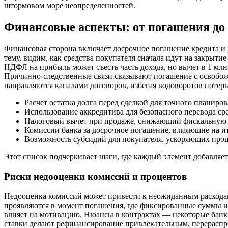
штормовом море неопределенностей.
Финансовые аспекты: от погашения до 
Финансовая сторона включает досрочное погашение кредита и р
тему, видим, как средства покупателя сначала идут на закрытие
НДФЛ на прибыль может съесть часть дохода, но вычет в 1 млн
Причинно-следственные связи связывают погашение с освобожд
направляются каналами договоров, избегая водоворотов потерь
Расчет остатка долга перед сделкой для точного планиров
Использование аккредитива для безопасного перевода сре
Налоговый вычет при продаже, снижающий фискальную 
Комиссии банка за досрочное погашение, влияющие на и
Возможность субсидий для покупателя, ускоряющих проц
Этот список подчеркивает шаги, где каждый элемент добавляе
Риски недооценки комиссий и процентов
Недооценка комиссий может привести к неожиданным расходам
проявляются в момент погашения, где фиксированные суммы или
влияет на мотивацию. Нюансы в контрактах — некоторые банк
ставки делают рефинансирование привлекательным, перераспреде