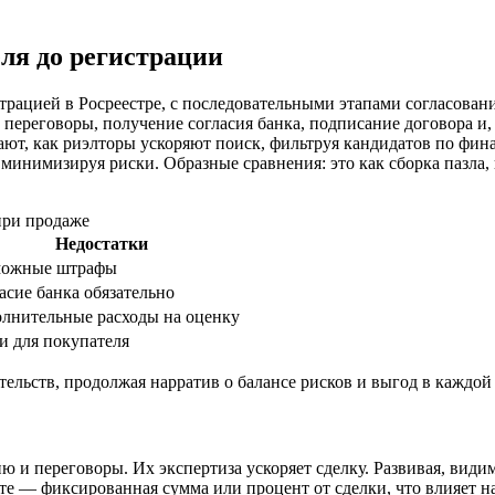
ля до регистрации
трацией в Росреестре, с последовательными этапами согласовани
 переговоры, получение согласия банка, подписание договора и
ают, как риэлторы ускоряют поиск, фильтруя кандидатов по фин
минимизируя риски. Образные сравнения: это как сборка пазла,
при продаже
Недостатки
можные штрафы
асие банка обязательно
лнительные расходы на оценку
и для покупателя
тельств, продолжая нарратив о балансе рисков и выгод в каждой
и переговоры. Их экспертиза ускоряет сделку. Развивая, видим,
ате — фиксированная сумма или процент от сделки, что влияет