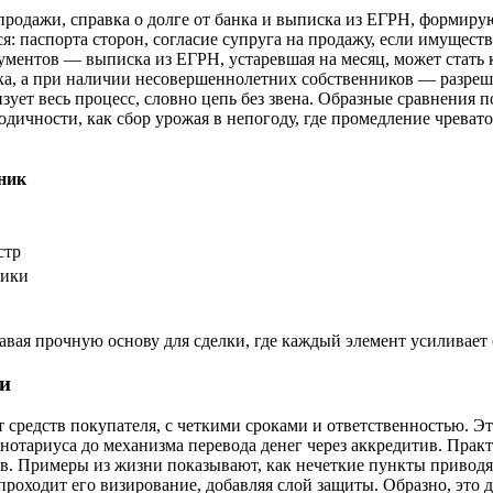
одажи, справка о долге от банка и выписка из ЕГРН, формирую
ся: паспорта сторон, согласие супруга на продажу, если имуществ
ументов — выписка из ЕГРН, устаревшая на месяц, может стать 
ка, а при наличии несовершеннолетних собственников — разреш
изует весь процесс, словно цепь без звена. Образные сравнения 
тодичности, как сбор урожая в непогоду, где промедление чреват
ник
стр
ники
давая прочную основу для сделки, где каждый элемент усиливае
и
 средств покупателя, с четкими сроками и ответственностью. Эт
а нотариуса до механизма перевода денег через аккредитив. Пр
в. Примеры из жизни показывают, как нечеткие пункты приводят
проходит его визирование, добавляя слой защиты. Образно, это 