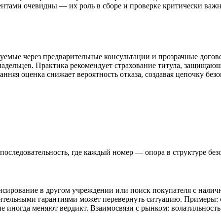
ентами очевидны — их роль в сборе и проверке критически важна
емые через предварительные консультации и прозрачные договор
адельцев. Практика рекомендует страхование титула, защищаю
нняя оценка снижает вероятность отказа, создавая цепочку безо
 последовательность, где каждый номер — опора в структуре без
сирование в другом учреждении или поиск покупателя с наличны
ительными гарантиями может перевернуть ситуацию. Примеры: 
иногда меняют вердикт. Взаимосвязи с рынком: волатильность с