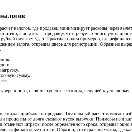
налогов
асчет налогов, где продавец минимизирует расходы через вычет
 ипотеки, а остаток — продавцу, что требует точного учета проц
 рублей смягчает удар. Практика полна примеров, где рефинанс
ением залога, открывая дверь для регистрации. Образные выра
.
ания.
дств.
нагрузку.
тоговую сумму.
есс.
т уверенности, словно ступени лестницы, ведущей к успешному
, снижая прибыль от продажи. Тщательный расчет помогает изб
 проценты от долга съедают кусок выручки. Примеры из практик
и отменяют штрафы после определенного срока, открывая окно 
ляя финансовые потоки. Образно, это игра в шахматы, где кажды